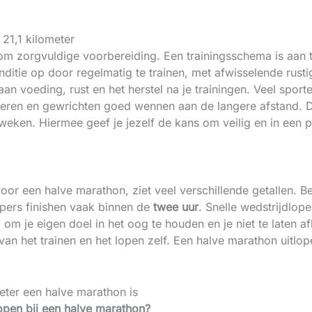
21,1 kilometer
m zorgvuldige voorbereiding. Een trainingsschema is aan te
ditie op door regelmatig te trainen, met afwisselende rusti
an voeding, rust en het herstel na je trainingen. Veel spor
spieren en gewrichten goed wennen aan de langere afstand.
 weken. Hiermee geef je jezelf de kans om veilig en in een 
voor een halve marathon, ziet veel verschillende getallen. 
pers finishen vaak binnen de
twee uur
. Snelle wedstrijdlo
 om je eigen doel in het oog te houden en je niet te laten a
an het trainen en het lopen zelf. Een halve marathon uitlope
eter een halve marathon is
open bij een halve marathon?