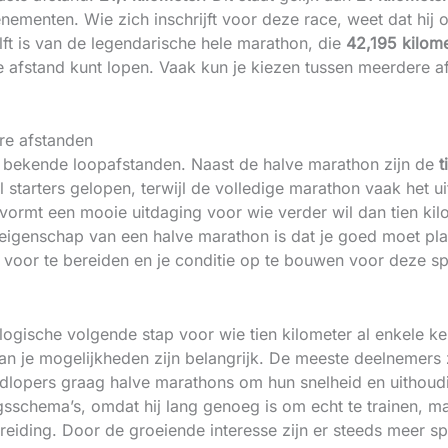
enementen. Wie zich inschrijft voor deze race, weet dat hij 
lft is van de legendarische hele marathon, die
42,195 kilom
e afstand kunt lopen. Vaak kun je kiezen tussen meerdere 
re afstanden
e bekende loopafstanden. Naast de halve marathon zijn de
t
 starters gelopen, terwijl de volledige marathon vaak het ui
 vormt een mooie uitdaging voor wie verder wil dan tien ki
e eigenschap van een halve marathon is dat je goed moet pl
e voor te bereiden en je conditie op te bouwen voor deze sp
logische volgende stap voor wie tien kilometer al enkele ke
van je mogelijkheden zijn belangrijk. De meeste deelnemers 
dlopers graag halve marathons om hun snelheid en uithou
sschema’s, omdat hij lang genoeg is om echt te trainen, ma
eiding. Door de groeiende interesse zijn er steeds meer sp