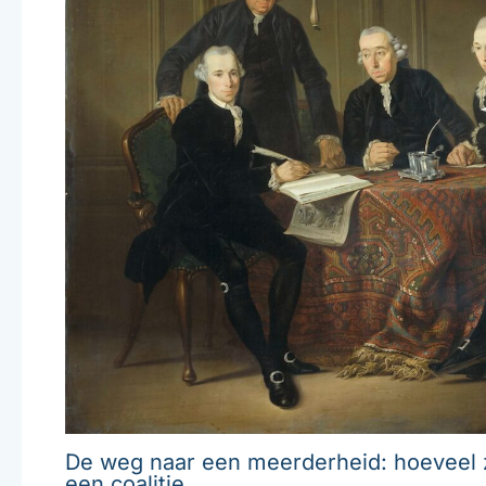
De weg naar een meerderheid: hoeveel z
een coalitie