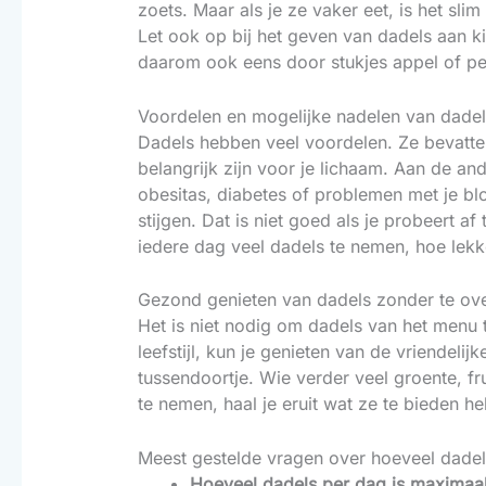
zoets. Maar als je ze vaker eet, is het sli
Let ook op bij het geven van dadels aan k
daarom ook eens door stukjes appel of peer
Voordelen en mogelijke nadelen van dadel
Dadels hebben veel voordelen. Ze bevatten
belangrijk zijn voor je lichaam. Aan de and
obesitas, diabetes of problemen met je blo
stijgen. Dat is niet goed als je probeert 
iedere dag veel dadels te nemen, hoe lekke
Gezond genieten van dadels zonder te ove
Het is niet nodig om dadels van het menu t
leefstijl, kun je genieten van de vriendelij
tussendoortje. Wie verder veel groente, f
te nemen, haal je eruit wat ze te bieden h
Meest gestelde vragen over hoeveel dadel
Hoeveel dadels per dag is maximaa