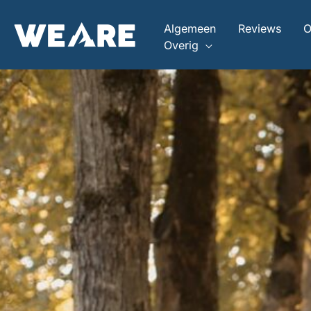
Ga
naar
Algemeen
Reviews
O
de
Overig
inhoud