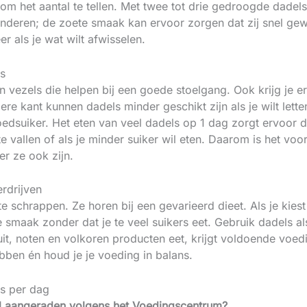
m om het aantal te tellen. Met twee tot drie gedroogde dadels
inderen; de zoete smaak kan ervoor zorgen dat zij snel ge
 als je wat wilt afwisselen.
s
 vezels die helpen bij een goede stoelgang. Ook krijg je e
ere kant kunnen dadels minder geschikt zijn als je wilt lette
edsuiker. Het eten van veel dadels op 1 dag zorgt ervoor da
af te vallen of als je minder suiker wil eten. Daarom is het
r ze ook zijn.
rdrijven
e schrappen. Ze horen bij een gevarieerd dieet. Als je kies
ke smaak zonder dat je te veel suikers eet. Gebruik dadels als
ruit, noten en volkoren producten eet, krijgt voldoende voe
ebben én houd je je voeding in balans.
s per dag
l aangeraden volgens het Voedingscentrum?