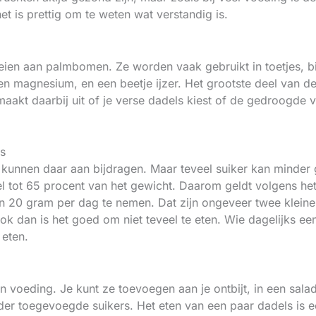
t is prettig om te weten wat verstandig is.
oeien aan palmbomen. Ze worden vaak gebruikt in toetjes, bij
 en magnesium, en een beetje ijzer. Het grootste deel van d
maakt daarbij uit of je verse dadels kiest of de gedroogde va
ts
s kunnen daar aan bijdragen. Maar teveel suiker kan minder
el tot 65 procent van het gewicht. Daarom geldt volgens h
an 20 gram per dag te nemen. Dat zijn ongeveer twee klein
ok dan is het goed om niet teveel te eten. Wie dagelijks ee
 eten.
n voeding. Je kunt ze toevoegen aan je ontbijt, in een salad
er toegevoegde suikers. Het eten van een paar dadels is een