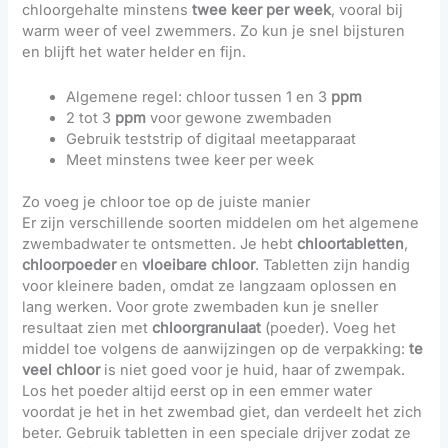
chloorgehalte minstens
twee keer per week
, vooral bij
warm weer of veel zwemmers. Zo kun je snel bijsturen
en blijft het water helder en fijn.
Algemene regel: chloor tussen 1 en 3
ppm
2 tot 3
ppm
voor gewone zwembaden
Gebruik teststrip of digitaal meetapparaat
Meet minstens twee keer per week
Zo voeg je chloor toe op de juiste manier
Er zijn verschillende soorten middelen om het algemene
zwembadwater te ontsmetten. Je hebt
chloortabletten
,
chloorpoeder
en
vloeibare chloor
. Tabletten zijn handig
voor kleinere baden, omdat ze langzaam oplossen en
lang werken. Voor grote zwembaden kun je sneller
resultaat zien met
chloorgranulaat
(poeder). Voeg het
middel toe volgens de aanwijzingen op de verpakking:
te
veel chloor
is niet goed voor je huid, haar of zwempak.
Los het poeder altijd eerst op in een emmer water
voordat je het in het zwembad giet, dan verdeelt het zich
beter. Gebruik tabletten in een speciale drijver zodat ze