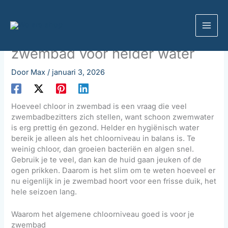
Ga
Zoeken
naar
Algemeen
de
De juiste dosis chloor in je
inhoud
zwembad voor helder water
Door
Max
/
januari 3, 2026
Hoeveel chloor in zwembad is een vraag die veel
zwembadbezitters zich stellen, want schoon zwemwater
is erg prettig én gezond. Helder en hygiënisch water
bereik je alleen als het chloorniveau in balans is. Te
weinig chloor, dan groeien bacteriën en algen snel.
Gebruik je te veel, dan kan de huid gaan jeuken of de
ogen prikken. Daarom is het slim om te weten hoeveel er
nu eigenlijk in je zwembad hoort voor een frisse duik, het
hele seizoen lang.
Waarom het algemene chloorniveau goed is voor je
zwembad