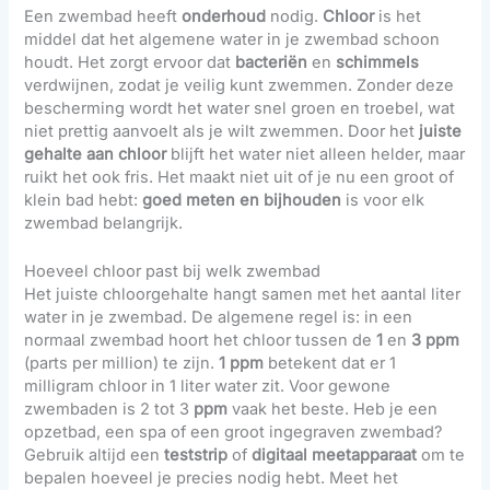
Een zwembad heeft
onderhoud
nodig.
Chloor
is het
middel dat het algemene water in je zwembad schoon
houdt. Het zorgt ervoor dat
bacteriën
en
schimmels
verdwijnen, zodat je veilig kunt zwemmen. Zonder deze
bescherming wordt het water snel groen en troebel, wat
niet prettig aanvoelt als je wilt zwemmen. Door het
juiste
gehalte aan chloor
blijft het water niet alleen helder, maar
ruikt het ook fris. Het maakt niet uit of je nu een groot of
klein bad hebt:
goed meten en bijhouden
is voor elk
zwembad belangrijk.
Hoeveel chloor past bij welk zwembad
Het juiste chloorgehalte hangt samen met het aantal liter
water in je zwembad. De algemene regel is: in een
normaal zwembad hoort het chloor tussen de
1
en
3
ppm
(parts per million) te zijn.
1 ppm
betekent dat er 1
milligram chloor in 1 liter water zit. Voor gewone
zwembaden is 2 tot 3
ppm
vaak het beste. Heb je een
opzetbad, een spa of een groot ingegraven zwembad?
Gebruik altijd een
teststrip
of
digitaal meetapparaat
om te
bepalen hoeveel je precies nodig hebt. Meet het