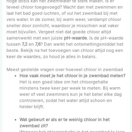
hoge dosis kan het zwemwater te sterk maken. Is er
teveel chloor toegevoegd? Wacht dan met zwemmen en
laat het bad goed luchten, of vul het zwembad bij met
vers water. In de zomer, bij warm weer, verdampt chloor
sneller door zonlicht, waardoor je misschien wat vaker
moet bijvullen. Vergeet niet dat goede chloor altijd
samenwerkt met een juiste
pH-waarde
. Is de pH-waarde
tussen
7,2
en
7,6
? Dan werkt het ontsmettingsmiddel het
beste. Bekijk na het toevoegen van chloor altijd nog een
keer de waardes, zo houd je alles in balans.
Meest gestelde vragen over hoeveel chloor in zwembad
Hoe vaak moet je het chloor in je zwembad meten?
Het is een goed idee om het chloorgehalte
minstens twee keer per week te meten. Bij warm
weer of veel zwemmers kun je het beter elke dag
controleren, zodat het water altijd schoon en
helder blijft.
Wat gebeurt er als er te weinig chloor in het
zwembad zit?