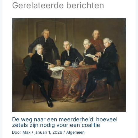
Gerelateerde berichten
De weg naar een meerderheid: hoeveel
zetels zijn nodig voor een coalitie
Door
Max
/
januari 1, 2026
/
Algemeen