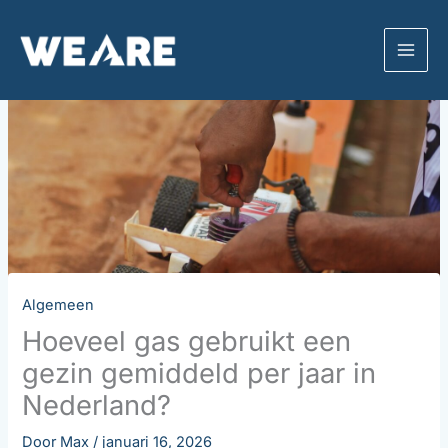
Ga
naar
de
inhoud
Algemeen
Hoeveel gas gebruikt een
gezin gemiddeld per jaar in
Nederland?
Door
Max
/
januari 16, 2026