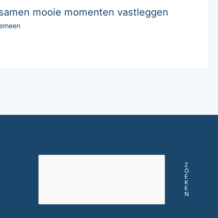
: samen mooie momenten vastleggen
gemeen
Z
O
E
K
E
N