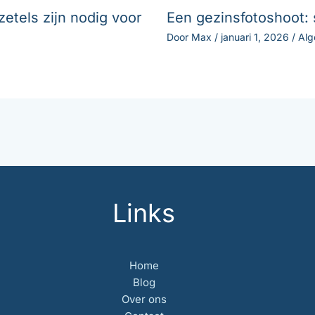
etels zijn nodig voor
Een gezinsfotoshoot
Door
Max
/
januari 1, 2026
/
Al
Links
Home
Blog
Over ons