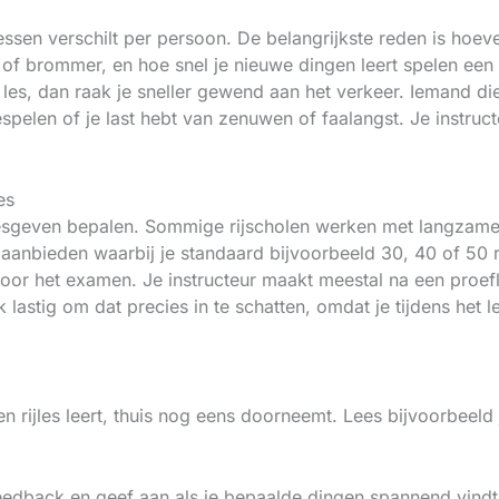
lessen verschilt per persoon. De belangrijkste reden is hoev
ts of brommer, en hoe snel je nieuwe dingen leert spelen een
 les, dan raak je sneller gewend aan het verkeer. Iemand di
pelen of je last hebt van zenuwen of faalangst. Je instruct
es
 lesgeven bepalen. Sommige rijscholen werken met langzam
en aanbieden waarbij je standaard bijvoorbeeld 30, 40 of 50 
 voor het examen. Je instructeur maakt meestal na een proefl
k lastig om dat precies in te schatten, omdat je tijdens het 
 een rijles leert, thuis nog eens doorneemt. Lees bijvoorbeeld
 feedback en geef aan als je bepaalde dingen spannend vindt