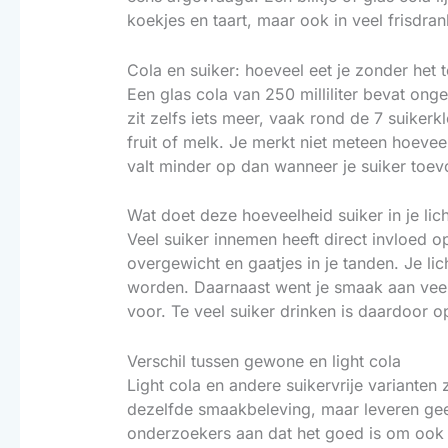
koekjes en taart, maar ook in veel frisdra
Cola en suiker: hoeveel eet je zonder het 
Een glas cola van 250 milliliter bevat ong
zit zelfs iets meer, vaak rond de 7 suikerk
fruit of melk. Je merkt niet meteen hoeveel
valt minder op dan wanneer je suiker toevo
Wat doet deze hoeveelheid suiker in je li
Veel suiker innemen heeft direct invloed o
overgewicht en gaatjes in je tanden. Je li
worden. Daarnaast went je smaak aan veel z
voor. Te veel suiker drinken is daardoor o
Verschil tussen gewone en light cola
Light cola en andere suikervrije variante
dezelfde smaakbeleving, maar leveren geen 
onderzoekers aan dat het goed is om ook m