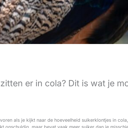
zitten er in cola? Dit is wat je 
en als je kijkt naar de hoeveelheid suikerklontjes in col
jkt onschuldig, maar bevat vaak meer suiker dan je misschien