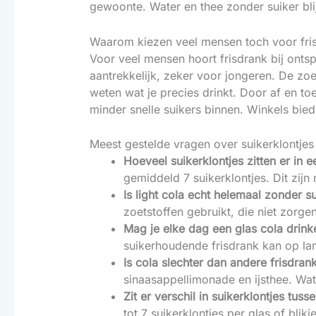
gewoonte. Water en thee zonder suiker bli
Waarom kiezen veel mensen toch voor fri
Voor veel mensen hoort frisdrank bij onts
aantrekkelijk, zeker voor jongeren. De zoe
weten wat je precies drinkt. Door af en toe
minder snelle suikers binnen. Winkels bie
Meest gestelde vragen over suikerklontjes 
Hoeveel suikerklontjes zitten er in e
gemiddeld 7 suikerklontjes. Dit zijn
Is light cola echt helemaal zonder su
zoetstoffen gebruikt, die niet zorge
Mag je elke dag een glas cola drin
suikerhoudende frisdrank kan op lan
Is cola slechter dan andere frisdran
sinaasappellimonade en ijsthee. Wate
Zit er verschil in suikerklontjes tus
tot 7 suikerklontjes per glas of blikje