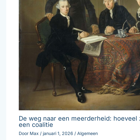
De weg naar een meerderheid: hoeveel z
een coalitie
Door
Max
/
januari 1, 2026
/
Algemeen