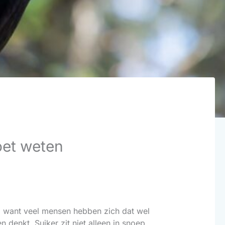
moet weten
a, want veel mensen hebben zich dat wel
 denkt. Suiker zit niet alleen in snoep,