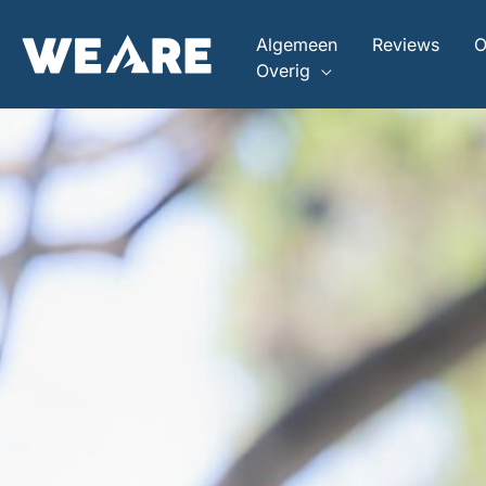
Ga
naar
Algemeen
Reviews
O
de
Overig
inhoud