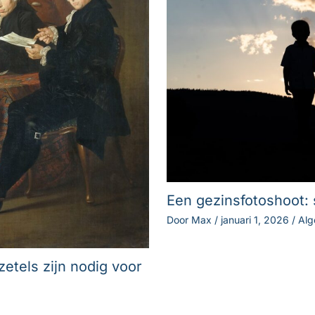
Een gezinsfotoshoot
Door
Max
/
januari 1, 2026
/
Al
etels zijn nodig voor