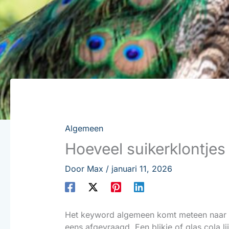
Algemeen
Hoeveel suikerklontjes 
Door
Max
/
januari 11, 2026
Het keyword algemeen komt meteen naar vor
eens afgevraagd. Een blikje of glas cola li