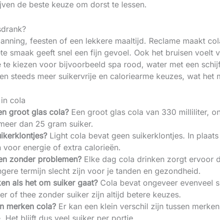
jven de beste keuze om dorst te lessen.
sdrank?
panning, feesten of een lekkere maaltijd. Reclame maakt c
te smaak geeft snel een fijn gevoel. Ook het bruisen voelt v
 te kiezen voor bijvoorbeeld spa rood, water met een schijfj
den steeds meer suikervrije en caloriearme keuzes, wat het 
in cola
en groot glas cola?
Een groot glas cola van 330 milliliter, o
 meer dan 25 gram suiker.
ikerklontjes?
Light cola bevat geen suikerklontjes. In plaat
n voor energie of extra calorieën.
ken zonder problemen?
Elke dag cola drinken zorgt ervoor da
gere termijn slecht zijn voor je tanden en gezondheid.
ken als het om suiker gaat?
Cola bevat ongeveer evenveel sui
r of thee zonder suiker zijn altijd betere keuzes.
sen merken cola?
Er kan een klein verschil zijn tussen merken,
. Het blijft dus veel suiker per portie.