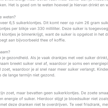
nken. Het is goed om te weten hoeveel je hiervan drinkt en 
te weten?
eveer 6,5 suikerklontjes. Dit komt neer op ruim 26 gram suik
lontjes per blikje van 330 milliliter. Deze suiker is toegev
 klontjes je binnenkrijgt, want de suiker is opgelost in het
egt aan bijvoorbeeld thee of koffie.
chaam?
p je gezondheid. Als je vaak drankjes met veel suiker drink
chaam breekt suiker snel af, waardoor je soms een energiepi
oet, waardoor je al snel naar meer suiker verlangt. Kinder
p de lange termijn niet gezond.
n zijn zoet, maar bevatten geen suikerklontjes. De zoete sm
energie of suiker. Hierdoor stijgt je bloedsuiker niet zoa
et deze dranken niet te overdrijven. Te veel frisdrank, me