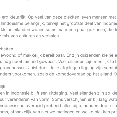
ë erg kleurrijk. Op veel van deze plekken leven mensen met
hindoeïsme belangrijk, terwijl het grootste deel van Indones
leine eilanden wonen soms maar een paar gezinnen, die l
e mix van culturen en verhalen.
chatten
 bewoond of makkelijk bereikbaar. Er zijn duizenden kleine e
 nog nooit iemand geweest. Veel eilanden zijn moeilijk te b
grovebossen. Juist door deze afgelegen ligging zijn sommi
s anders voorkomen, zoals de komodovaraan op het eiland 
jft
n in Indonesië blijft een uitdaging. Veel eilanden zijn zo kl
tuur veranderen van vorm. Soms verschijnen er bij laag wa
donesische overheid probeert alles bij te houden door eilan
lt soms, afhankelijk van nieuwe metingen en welke plekken 