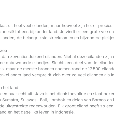
at uit heel veel eilanden, maar hoeveel zijn het er precies
nesië tot een bijzonder land. Je vindt er een grote versch
ilanden, de belangrijkste streeknamen en bijzondere plekje
 zee
eer dan zeventienduizend eilanden. Niet al deze eilanden zij
ine onbewoonde eilandjes. Slechts een deel van de eilande
oms, maar de meeste bronnen noemen rond de 17.500 eilande
enkel ander land verspreidt zich over zo veel eilanden als I
n het land
een paar echt uit. Java is het dichtstbevolkte en staat be
ls Sumatra, Sulawesi, Bali, Lombok en delen van Borneo en
de uitgestrekte regenwouden. Elk groot eiland heeft zo een
nd en het dagelijks leven in Indonesië.