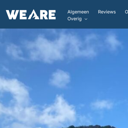
Ga
naar
Algemeen
Reviews
O
de
Overig
inhoud