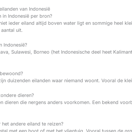
eilanden van Indonesië
n in Indonesië per bron?
niet ieder eiland altijd boven water ligt en sommige heel kle
aantal uit.
an Indonesië?
Java, Sulawesi, Borneo (het Indonesische deel heet Kalima
ë bewoond?
 zijn duizenden eilanden waar niemand woont. Vooral de kl
jzondere dieren?
ven dieren die nergens anders voorkomen. Een bekend voor
 het andere eiland te reizen?
tal met een boot of met het vliegtuig. Vooral tussen de grot