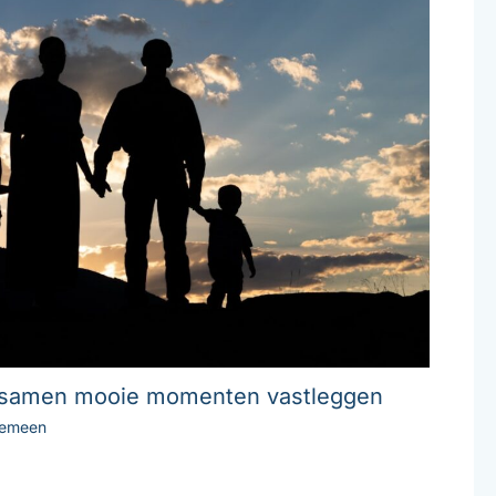
: samen mooie momenten vastleggen
gemeen