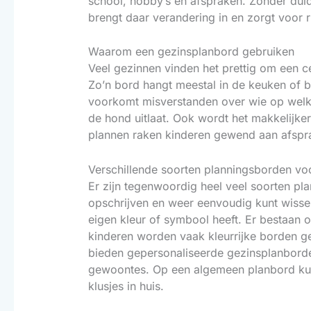
school, hobby’s en afspraken. Zonder dui
brengt daar verandering in en zorgt voor ru
Waarom een gezinsplanbord gebruiken
Veel gezinnen vinden het prettig om een ce
Zo’n bord hangt meestal in de keuken of b
voorkomt misverstanden over wie op wel
de hond uitlaat. Ook wordt het makkelijke
plannen raken kinderen gewend aan afsprak
Verschillende soorten planningsborden vo
Er zijn tegenwoordig heel veel soorten p
opschrijven en weer eenvoudig kunt wisse
eigen kleur of symbool heeft. Er bestaan 
kinderen worden vaak kleurrijke borden ge
bieden gepersonaliseerde gezinsplanborden 
gewoontes. Op een algemeen planbord kun
klusjes in huis.