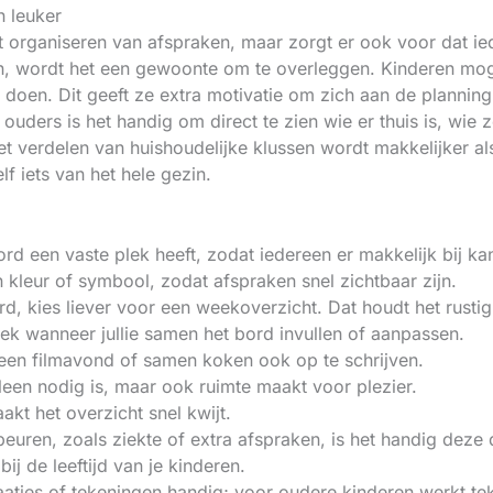
 leuker
et organiseren van afspraken, maar zorgt er ook voor dat ie
len, wordt het een gewoonte om te overleggen. Kinderen m
 doen. Dit geeft ze extra motivatie om zich aan de planning
uders is het handig om direct te zien wie er thuis is, wie z
 verdelen van huishoudelijke klussen wordt makkelijker als
 iets van het hele gezin.
ord een vaste plek heeft, zodat iedereen er makkelijk bij ka
 kleur of symbool, zodat afspraken snel zichtbaar zijn.
bord, kies liever voor een weekoverzicht. Dat houdt het rustig
k wanneer jullie samen het bord invullen of aanpassen.
 een filmavond of samen koken ook op te schrijven.
lleen nodig is, maar ook ruimte maakt voor plezier.
kt het overzicht snel kwijt.
ren, zoals ziekte of extra afspraken, is het handig deze d
ij de leeftijd van je kinderen.
atjes of tekeningen handig; voor oudere kinderen werkt tek