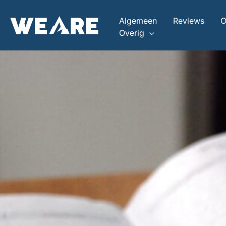
Ga
naar
Algemeen
Reviews
O
de
Overig
inhoud