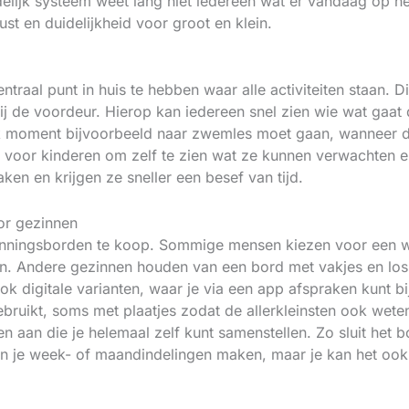
delijk systeem weet lang niet iedereen wat er vandaag op 
st en duidelijkheid voor groot en klein.
ntraal punt in huis te hebben waar alle activiteiten staan.
ij de voordeur. Hierop kan iedereen snel zien wie wat gaat
k moment bijvoorbeeld naar zwemles moet gaan, wanneer
r voor kinderen om zelf te zien wat ze kunnen verwachten e
en en krijgen ze sneller een besef van tijd.
or gezinnen
lanningsborden te koop. Sommige mensen kiezen voor een wh
n. Andere gezinnen houden van een bord met vakjes en lo
ook digitale varianten, waar je via een app afspraken kunt 
bruikt, soms met plaatjes zodat de allerkleinsten ook wete
aan die je helemaal zelf kunt samenstellen. Zo sluit het bo
 je week- of maandindelingen maken, maar je kan het ook 