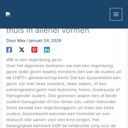
Ga
naar
Algemeen
de
Regenboog gezin: een warm
inhoud
thuis in allerlei vormen
Door
Max
/
januari 24, 2026
Wat is een regenboog gezin
Over het algemeen bedoelen we met een regenboog
gezin ieder gezin waarbij minstens één van de ouders uit
de LHBTI+ gemeenschap komt. Dat kan bijvoorbeeld een
gezin zijn met twee moeders, twee vaders, of een
samengesteld gezin met lesbische, homo, biseksuele of
transgender ouders. Ook gezinnen waarin een of beide
ouders transgender of non-binair zijn, vallen hieronder.
Soms bestaat een regenbooggezin uit meer dan twee
ouders, bijvoorbeeld wanneer een homostel en een
lesbisch stel samen voor een kind zorgen. Het
belangrijkste kenmerk blijft de liefdevolle zorg voor de