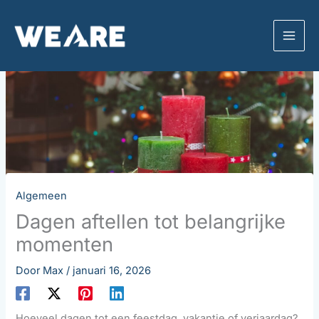
Ga
naar
de
inhoud
Algemeen
Dagen aftellen tot belangrijke
momenten
Door
Max
/
januari 16, 2026
Hoeveel dagen tot een feestdag, vakantie of verjaardag?